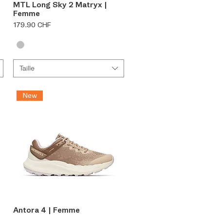
Aperçu rapide
MTL Long Sky 2 Matryx |
Femme
Prix
179.90 CHF
Taille
New
Aperçu rapide
Antora 4 | Femme