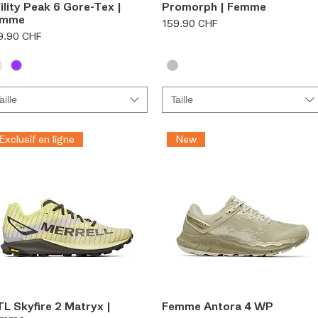
Aperçu rapide
Aperçu rapide
ility Peak 6 Gore-Tex |
Promorph | Femme
emme
Prix
159.90 CHF
x
9.90 CHF
aille
Taille
Exclusif en ligne
New
Aperçu rapide
Aperçu rapide
L Skyfire 2 Matryx |
Femme Antora 4 WP