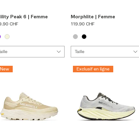
Aperçu rapide
Aperçu rapide
ility Peak 6 | Femme
Morphlite | Femme
x
Prix
9.90 CHF
119.90 CHF
aille
Taille
New
Exclusif en ligne