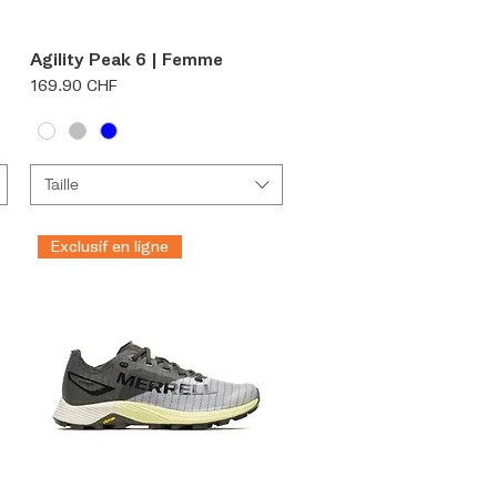
Aperçu rapide
Agility Peak 6 | Femme
Prix
169.90 CHF
Taille
Exclusif en ligne