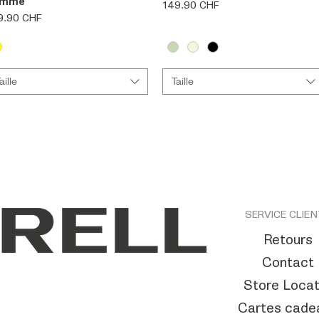
emme
Prix
149.90 CHF
x
9.90 CHF
aille
Taille
SERVICE CLIE
Retours
Contact
Store Locat
Cartes cade