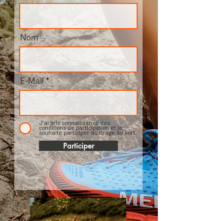
Nom
E-Mail
J'ai pris connaissance des
conditions de participation et je
souhaite participer au tirage au sort.
Participer