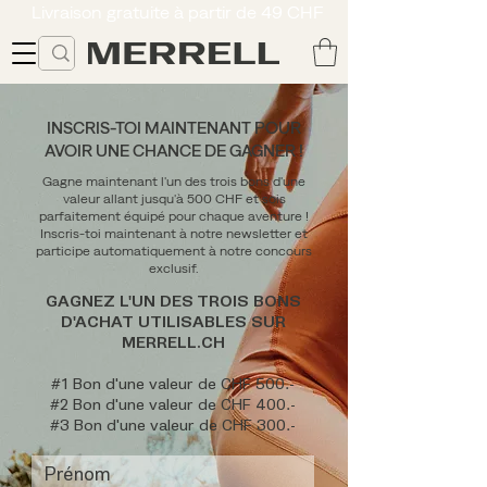
Livraison gratuite à partir de 49 CHF
INSCRIS-TOI MAINTENANT POUR
AVOIR UNE CHANCE DE GAGNER !
Gagne maintenant l'un des trois bons d'une
valeur allant jusqu'à 500 CHF et sois
parfaitement équipé pour chaque aventure !
Inscris-toi maintenant à notre newsletter et
participe automatiquement à notre concours
exclusif.
GAGNEZ L'UN DES TROIS BONS
D'ACHAT UTILISABLES SUR
MERRELL.CH
#1 Bon d'une valeur de CHF 500.-
#2 Bon d'une valeur de CHF 400.-
#3 Bon d'une valeur de CHF 300.-
Prénom