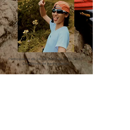
Participation du
24.08.2023
au
31.10.2023
.
Conditions de participation
.
SERVICE CLIENTS
LÉGAL
Conditions
Retours