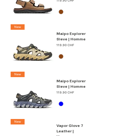
Prix
119.90 CHF
New
Maipo Explorer
Sieve | Homme
Prix
119.90 CHF
New
Maipo Explorer
Sieve | Homme
Prix
119.90 CHF
New
Vapor Glove 7
Leather |