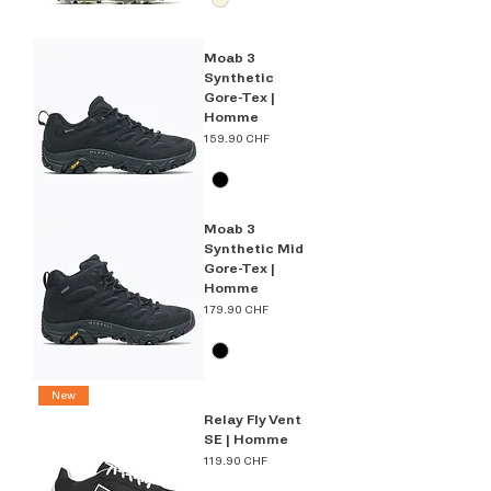
Moab 3
Synthetic
Gore-Tex |
Homme
Prix
159.90 CHF
Moab 3
Synthetic Mid
Gore-Tex |
Homme
Prix
179.90 CHF
New
Relay Fly Vent
SE | Homme
Prix
119.90 CHF