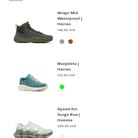
Wrapt Mid
Waterproof |
Herren
Prix
149.90 CHF
Morphlite |
Herren
Prix
119.90 CHF
Speed Arc
Surge Boa |
Homme
Prix
289.90 CHF