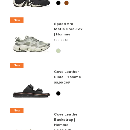
New
Speed Arc
Matis Gore-Tex
| Homme
Prix
199.90 CHF
New
Cove Leather
Slide | Homme
Prix
99.90 CHF
New
Cove Leather
Backstrap |
Homme