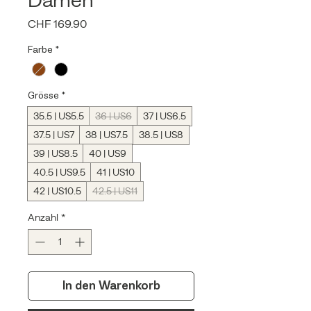
Preis
CHF 169.90
Farbe
*
Grösse
*
35.5 | US5.5
36 | US6
37 | US6.5
37.5 | US7
38 | US7.5
38.5 | US8
39 | US8.5
40 | US9
40.5 | US9.5
41 | US10
42 | US10.5
42.5 | US11
Anzahl
*
In den Warenkorb