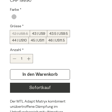
Preis
CHF 199.90
Farbe
*
Grösse
*
42 | US8.5
43 | US9
43.5 | US9.5
44 | US10
45 | US11
46 | US11.5
Anzahl
*
In den Warenkorb
Sofortkauf
Der MTL Adapt Matryx kombiniert
unübertroffene Dämpfung im
Unterfussbereich mit ultimativer