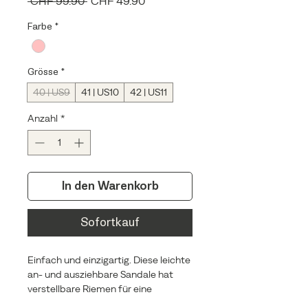
Standardpreis
Sale-
 CHF 99.90 
CHF 49.90
Preis
Farbe
*
Grösse
*
40 | US9
41 | US10
42 | US11
Anzahl
*
In den Warenkorb
Sofortkauf
Einfach und einzigartig. Diese leichte
an- und ausziehbare Sandale hat
verstellbare Riemen für eine
individuelle Passform, eine griffige