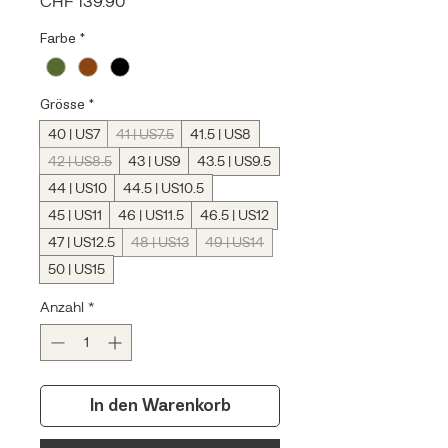
Preis
CHF 139.90
Farbe
*
Grösse
*
40 | US7
41 | US7.5
41.5 | US8
42 | US8.5
43 | US9
43.5 | US9.5
44 | US10
44.5 | US10.5
45 | US11
46 | US11.5
46.5 | US12
47 | US12.5
48 | US13
49 | US14
50 | US15
Anzahl
*
In den Warenkorb