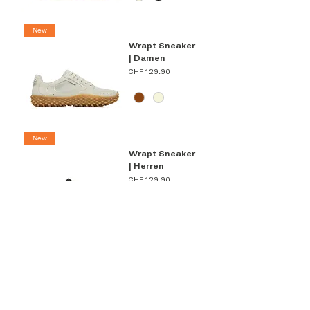
New
Wrapt Sneaker
| Damen
Preis
CHF 129.90
New
Wrapt Sneaker
| Herren
Preis
CHF 129.90
New
Wrapt | Damen
Preis
CHF 129.90