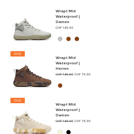
Wrapt Mid
Waterproof |
Damen
Preis
CHF 149.90
SALE
Wrapt Mid
Waterproof |
Herren
Standardpreis
Sale-Preis
CHF 149.90
CHF 79.90
SALE
Wrapt Mid
Waterproof |
Damen
Standardpreis
Sale-Preis
CHF 149.90
CHF 79.90