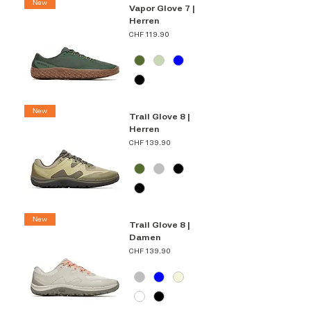
New
Vapor Glove 7 |
Herren
Preis
CHF 119.90
New
Trail Glove 8 |
Herren
Preis
CHF 139.90
New
Trail Glove 8 |
Damen
Preis
CHF 139.90