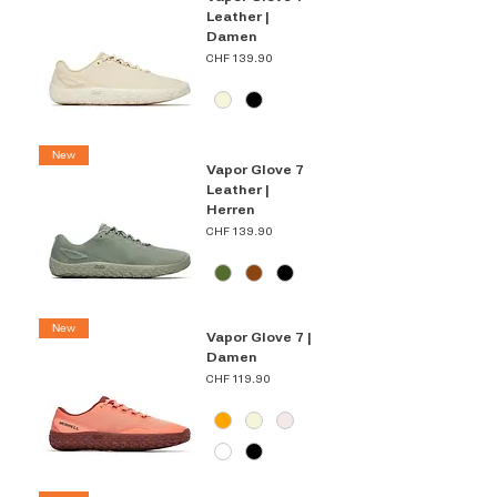
Leather |
Damen
Preis
CHF 139.90
New
Vapor Glove 7
Leather |
Herren
Preis
CHF 139.90
New
Vapor Glove 7 |
Damen
Preis
CHF 119.90