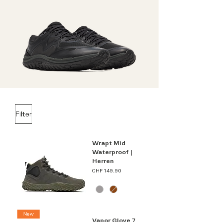
Filter
Wrapt Mid
Waterproof |
Herren
Preis
CHF 149.90
New
Vapor Glove 7