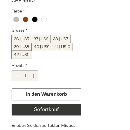
Preis
CHF 99.90
Farbe
*
Grösse
*
36 | US5
37 | US6
38 | US7
39 | US8
40 | US9
41 | US10
42 | US11
Anzahl
*
In den Warenkorb
Sofortkauf
Erleben Sie den perfekten Mix aus