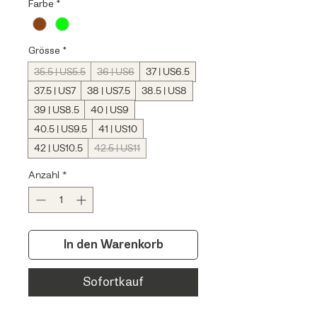
Farbe
*
Grösse
*
35.5 | US5.5
36 | US6
37 | US6.5
37.5 | US7
38 | US7.5
38.5 | US8
39 | US8.5
40 | US9
40.5 | US9.5
41 | US10
42 | US10.5
42.5 | US11
Anzahl
*
In den Warenkorb
Sofortkauf