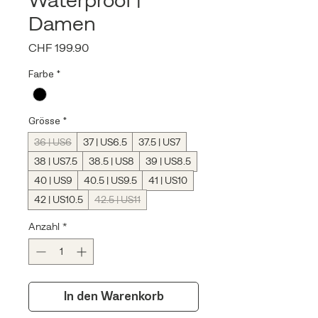
Damen
Preis
CHF 199.90
Farbe
*
Grösse
*
36 | US6
37 | US6.5
37.5 | US7
38 | US7.5
38.5 | US8
39 | US8.5
40 | US9
40.5 | US9.5
41 | US10
42 | US10.5
42.5 | US11
Anzahl
*
In den Warenkorb